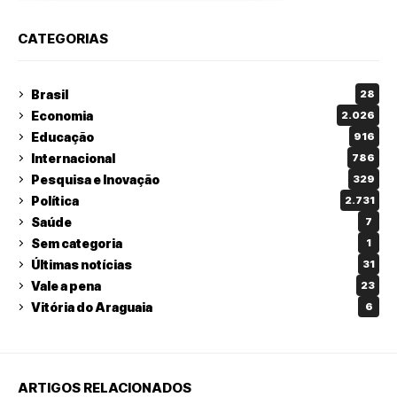
CATEGORIAS
Brasil
28
Economia
2.026
Educação
916
Internacional
786
Pesquisa e Inovação
329
Política
2.731
Saúde
7
Sem categoria
1
Últimas notícias
31
Vale a pena
23
Vitória do Araguaia
6
ARTIGOS RELACIONADOS