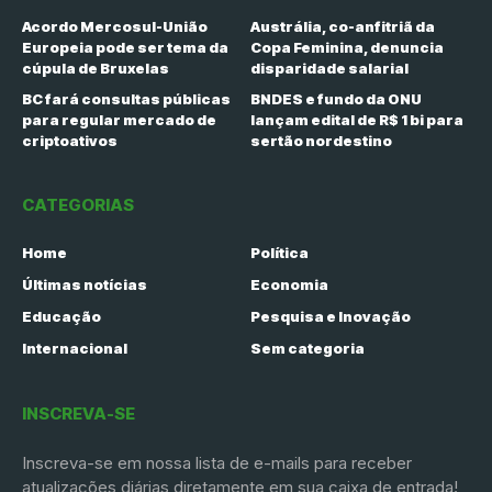
Acordo Mercosul-União
Austrália, co-anfitriã da
Europeia pode ser tema da
Copa Feminina, denuncia
cúpula de Bruxelas
disparidade salarial
BC fará consultas públicas
BNDES e fundo da ONU
para regular mercado de
lançam edital de R$ 1 bi para
criptoativos
sertão nordestino
CATEGORIAS
Home
Política
Últimas notícias
Economia
Educação
Pesquisa e Inovação
Internacional
Sem categoria
INSCREVA-SE
Inscreva-se em nossa lista de e-mails para receber
atualizações diárias diretamente em sua caixa de entrada!