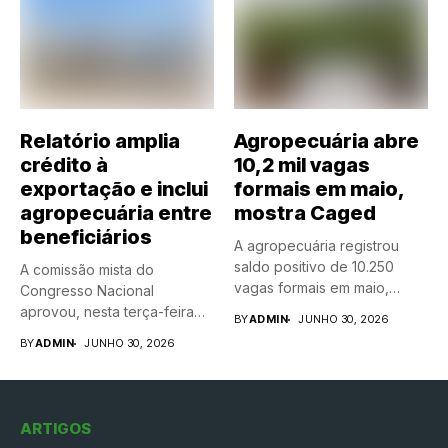
Relatório amplia
Agropecuária abre
crédito à
10,2 mil vagas
exportação e inclui
formais em maio,
agropecuária entre
mostra Caged
beneficiários
A agropecuária registrou
saldo positivo de 10.250
A comissão mista do
vagas formais em maio,
Congresso Nacional
segundo...
aprovou, nesta terça-feira
BY
ADMIN
JUNHO 30, 2026
(30), o relatório...
BY
ADMIN
JUNHO 30, 2026
ARTIGOS