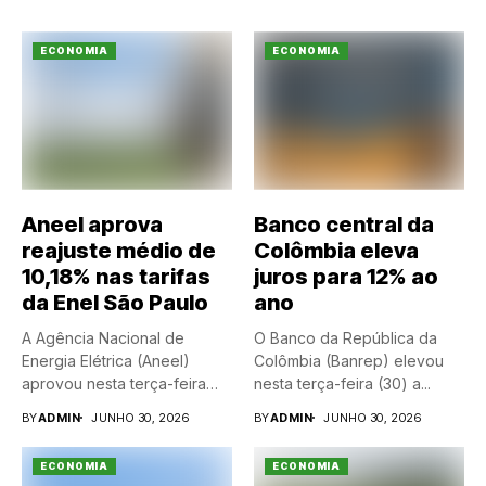
ECONOMIA
ECONOMIA
Aneel aprova
Banco central da
reajuste médio de
Colômbia eleva
10,18% nas tarifas
juros para 12% ao
da Enel São Paulo
ano
A Agência Nacional de
O Banco da República da
Energia Elétrica (Aneel)
Colômbia (Banrep) elevou
aprovou nesta terça-feira
nesta terça-feira (30) a...
(30) um...
BY
ADMIN
JUNHO 30, 2026
BY
ADMIN
JUNHO 30, 2026
ECONOMIA
ECONOMIA