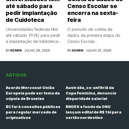
até sábado para
Censo Escolar se
pedir implantação
encerra na sexta-
de Cuidoteca
feira
Universidades federais têm
O período de coleta de
até sábado (1º/8) para pedir
dados da primeira etapa do
a implantação de bibliotecas
Censo Escolar...
de...
BY
ADMIN
JULHO 29, 2026
BY
ADMIN
JULHO 27, 2026
ARTIGOS
Acordo Mercosul-União
Austrália, co-anfitriã da
Europeia pode ser tema da
Copa Feminina, denuncia
cúpula de Bruxelas
disparidade salarial
BC fará consultas públicas
BNDES e fundo da ONU
para regular mercado de
lançam edital de R$ 1 bi para
criptoativos
sertão nordestino