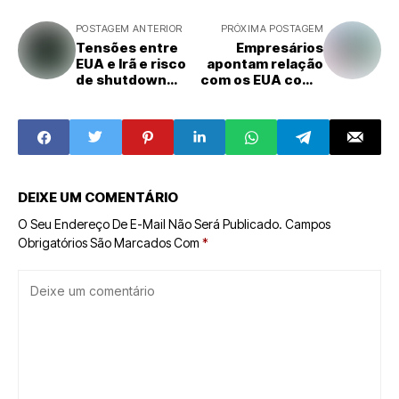
POSTAGEM ANTERIOR
PRÓXIMA POSTAGEM
Tensões entre
Empresários
EUA e Irã e risco
apontam relação
de shutdown
com os EUA como
derrubam bolsas
prioridade do
de Nova York
próximo
presidente do
Brasil
DEIXE UM COMENTÁRIO
O Seu Endereço De E-Mail Não Será Publicado.
Campos
Obrigatórios São Marcados Com
*