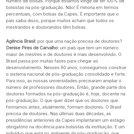
número de bolsas. Porque estamos longe de ter 100% de
bolsistas na pós-graduação. Não! É minoria em termos
percentuais, com bolsas da Capes. É importante que o
país saiba disso, porque muitos acham que todos os
mestrandos e doutorandos têm bolsas.
Agência Brasil
: por que uma nação precisa de doutores?
Denise Pires de Carvalho
: um país que tem um número
maior de mestres e de doutores é mais desenvolvido. O
Brasil passa por muitas fases para chegar ao
desenvolvimento. Nesses 60 anos, conseguimos construir
o sistema nacional de pós-graduação consolidado e forte.
Para isso, as nossas universidades precisaram ampliar o
número de professores doutores. Então, grande parte dos
doutores formados na pós-graduação é, hoje, docente na
pós-graduação. O que quer dizer que os doutores que
formamos antes, atualmente, formam doutores. O Brasil
precisa de doutores. Nas últimas duas décadas, as
presidências anteriores da Capes implantaram um estágio
obrigatório na docência para bolsistas da instituição. E um
indivíduo que está no ambiente da pós-graduação, que