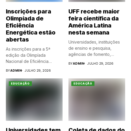
Inscrições para
UFF recebe maior
Olimpíada de
feira científica da
Eficiência
América Latina
Energética estão
nesta semana
abertas
Universidades, instituições
de ensino e pesquisa,
As inscrições para a 5ª
agências de fomento,
edição da Olimpíada
museus e empresas...
Nacional de Eficiência
BY
ADMIN
JULHO 29, 2026
Energética...
BY
ADMIN
JULHO 29, 2026
EDUCAÇÃO
EDUCAÇÃO
Universidades tem
Coleta de dados do