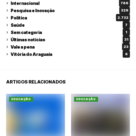
Internacional
786
Pesquisa e Inovação
329
Política
2.732
Saúde
7
Sem categoria
1
Últimas notícias
31
Vale a pena
23
Vitória do Araguaia
6
ARTIGOS RELACIONADOS
EDUCAÇÃO
EDUCAÇÃO