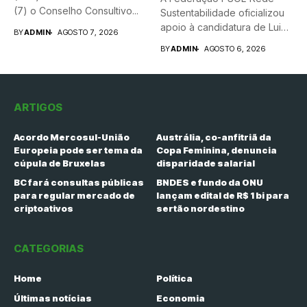
(7) o Conselho Consultivo...
Sustentabilidade oficializou
apoio à candidatura de Luiz
BY
ADMIN
AGOSTO 7, 2026
Inácio Lula...
BY
ADMIN
AGOSTO 6, 2026
ARTIGOS
Acordo Mercosul-União
Austrália, co-anfitriã da
Europeia pode ser tema da
Copa Feminina, denuncia
cúpula de Bruxelas
disparidade salarial
BC fará consultas públicas
BNDES e fundo da ONU
para regular mercado de
lançam edital de R$ 1 bi para
criptoativos
sertão nordestino
CATEGORIAS
Home
Política
Últimas notícias
Economia