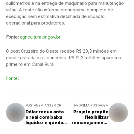
quilômetros e na entrega de maquinário para manutenção
viária. A fonte não informa cronograma completo de
execução nem estimativa detalhada de impacto
operacional para produtores.
Fonte:
agricultura.pr.gov.br
O post Cruzeiro do Oeste recebe R$ 23,3 milhões em
obras; estrada rural concentra R$ 12,3 milhões apareceu
primeiro em Canal Rural.
Fonte:
POSTAGEM ANTERIOR
PRÓXIMA POSTAGEM
Dólar recua ante
Projeto propõe
o real com baixa
flexibilizar
liquidez e queda
remanejamento
do DXY
de despesas no
Orçamento de