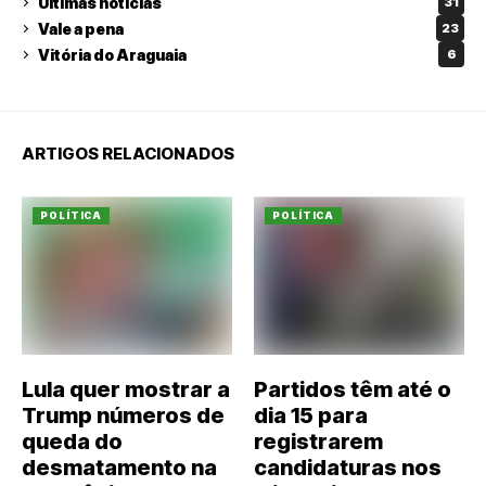
Últimas notícias
31
Vale a pena
23
Vitória do Araguaia
6
ARTIGOS RELACIONADOS
POLÍTICA
POLÍTICA
Lula quer mostrar a
Partidos têm até o
Trump números de
dia 15 para
queda do
registrarem
desmatamento na
candidaturas nos