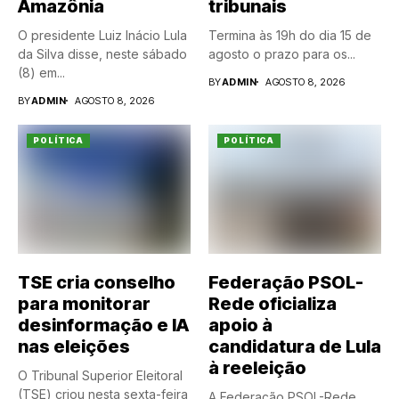
Amazônia
tribunais
O presidente Luiz Inácio Lula
Termina às 19h do dia 15 de
da Silva disse, neste sábado
agosto o prazo para os...
(8) em...
BY
ADMIN
AGOSTO 8, 2026
BY
ADMIN
AGOSTO 8, 2026
POLÍTICA
POLÍTICA
TSE cria conselho
Federação PSOL-
para monitorar
Rede oficializa
desinformação e IA
apoio à
nas eleições
candidatura de Lula
à reeleição
O Tribunal Superior Eleitoral
(TSE) criou nesta sexta-feira
A Federação PSOL-Rede