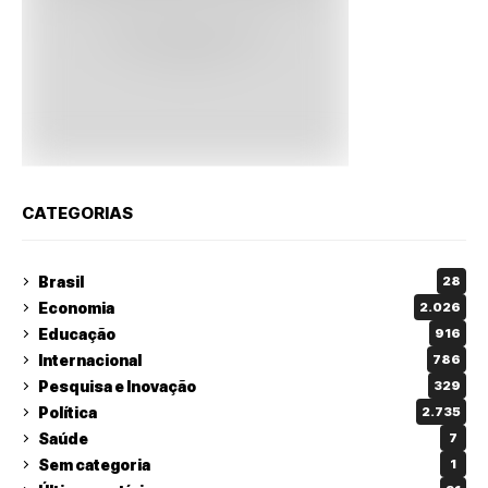
CATEGORIAS
Brasil
28
Economia
2.026
Educação
916
Internacional
786
Pesquisa e Inovação
329
Política
2.735
Saúde
7
Sem categoria
1