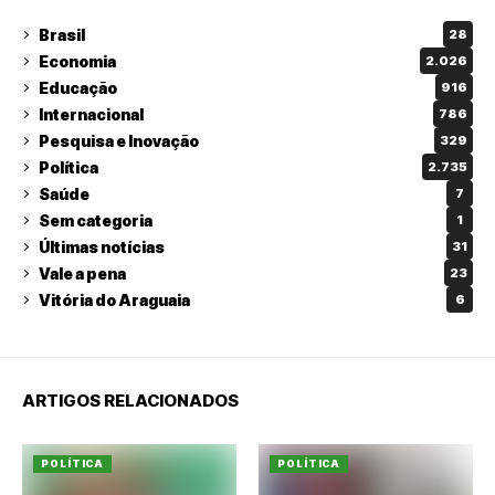
Brasil
28
Economia
2.026
Educação
916
Internacional
786
Pesquisa e Inovação
329
Política
2.735
Saúde
7
Sem categoria
1
Últimas notícias
31
Vale a pena
23
Vitória do Araguaia
6
ARTIGOS RELACIONADOS
POLÍTICA
POLÍTICA