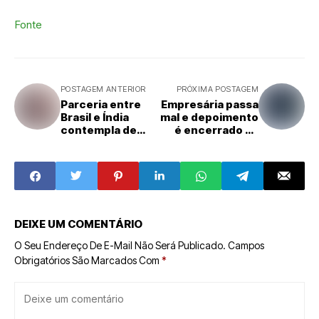
Fonte
POSTAGEM ANTERIOR
PRÓXIMA POSTAGEM
Parceria entre
Empresária passa
Brasil e Índia
mal e depoimento
contempla de
é encerrado na
feijão a
CPMI do INSS
combustível de
aviação
DEIXE UM COMENTÁRIO
O Seu Endereço De E-Mail Não Será Publicado.
Campos
Obrigatórios São Marcados Com
*