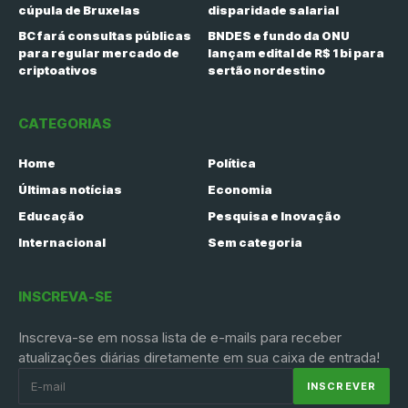
cúpula de Bruxelas
disparidade salarial
BC fará consultas públicas
BNDES e fundo da ONU
para regular mercado de
lançam edital de R$ 1 bi para
criptoativos
sertão nordestino
CATEGORIAS
Home
Política
Últimas notícias
Economia
Educação
Pesquisa e Inovação
Internacional
Sem categoria
INSCREVA-SE
Inscreva-se em nossa lista de e-mails para receber
atualizações diárias diretamente em sua caixa de entrada!