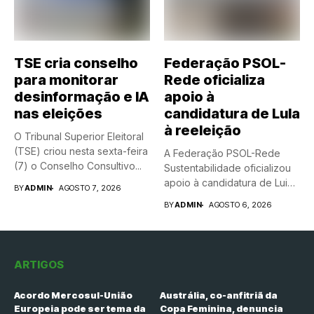
TSE cria conselho
Federação PSOL-
para monitorar
Rede oficializa
desinformação e IA
apoio à
nas eleições
candidatura de Lula
à reeleição
O Tribunal Superior Eleitoral
(TSE) criou nesta sexta-feira
A Federação PSOL-Rede
(7) o Conselho Consultivo...
Sustentabilidade oficializou
apoio à candidatura de Luiz
BY
ADMIN
AGOSTO 7, 2026
Inácio Lula...
BY
ADMIN
AGOSTO 6, 2026
ARTIGOS
Acordo Mercosul-União
Austrália, co-anfitriã da
Europeia pode ser tema da
Copa Feminina, denuncia