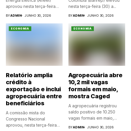
Energia Elétrica (Aneel)
Colômbia (Banrep) elevou
aprovou nesta terça-feira
nesta terça-feira (30) a...
(30) um...
BY
ADMIN
JUNHO 30, 2026
BY
ADMIN
JUNHO 30, 2026
ECONOMIA
ECONOMIA
Relatório amplia
Agropecuária abre
crédito à
10,2 mil vagas
exportação e inclui
formais em maio,
agropecuária entre
mostra Caged
beneficiários
A agropecuária registrou
saldo positivo de 10.250
A comissão mista do
vagas formais em maio,
Congresso Nacional
segundo...
aprovou, nesta terça-feira
BY
ADMIN
JUNHO 30, 2026