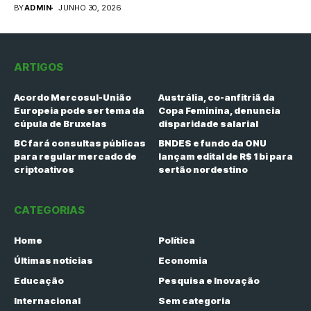
(30), o relatório...
BY
ADMIN
JUNHO 30, 2026
ARTIGOS
Acordo Mercosul-União
Austrália, co-anfitriã da
Europeia pode ser tema da
Copa Feminina, denuncia
cúpula de Bruxelas
disparidade salarial
BC fará consultas públicas
BNDES e fundo da ONU
para regular mercado de
lançam edital de R$ 1 bi para
criptoativos
sertão nordestino
CATEGORIAS
Home
Política
Últimas notícias
Economia
Educação
Pesquisa e Inovação
Internacional
Sem categoria