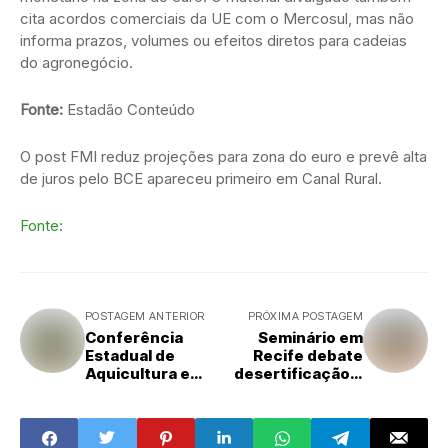
cita acordos comerciais da UE com o Mercosul, mas não
informa prazos, volumes ou efeitos diretos para cadeias
do agronegócio.
Fonte:
Estadão Conteúdo
O post FMI reduz projeções para zona do euro e prevê alta
de juros pelo BCE apareceu primeiro em Canal Rural.
Fonte:
POSTAGEM ANTERIOR
PRÓXIMA POSTAGEM
Conferência
Seminário em
Estadual de
Recife debate
Aquicultura e
desertificação e
Pesca entra na
justiça ambiental
pauta de câmara
no Semiárido
setorial no RS