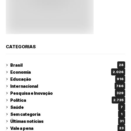
CATEGORIAS
Brasil
28
Economia
2.026
Educação
916
Internacional
786
Pesquisa e Inovação
329
Política
2.735
Saúde
7
Sem categoria
1
Últimas notícias
31
Vale a pena
23