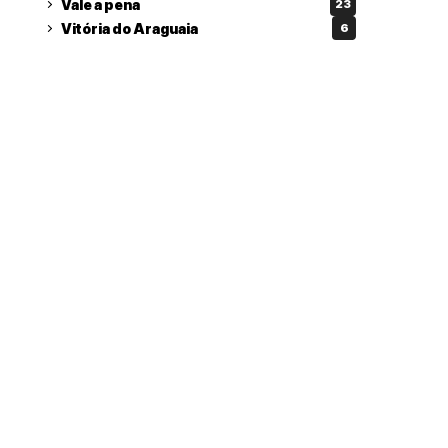
Vale a pena
23
Vitória do Araguaia
6