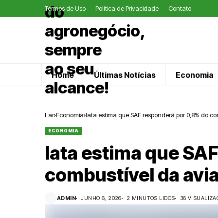
Termos de Uso
Política de Privacidade
Contato
Home
Últimas Notícias
Economia
Lar
Economia
Iata estima que SAF responderá por 0,8% do c
ECONOMIA
Iata estima que SA
combustível da avi
ADMIN
JUNHO 6, 2026
2 MINUTOS LIDOS
36 VISUALIZA