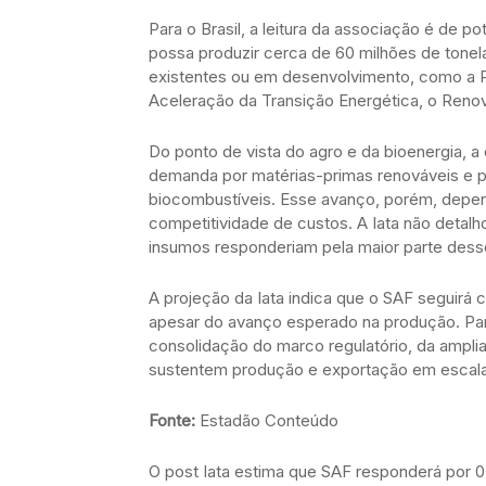
Para o Brasil, a leitura da associação é de po
possa produzir cerca de 60 milhões de tonel
existentes ou em desenvolvimento, como a Po
Aceleração da Transição Energética, o Renov
Do ponto de vista do agro e da bioenergia,
demanda por matérias-primas renováveis e pa
biocombustíveis. Esse avanço, porém, depende
competitividade de custos. A Iata não detalho
insumos responderiam pela maior parte desse 
A projeção da Iata indica que o SAF seguirá 
apesar do avanço esperado na produção. Para
consolidação do marco regulatório, da ampl
sustentem produção e exportação em escala
Fonte:
Estadão Conteúdo
O post Iata estima que SAF responderá por 