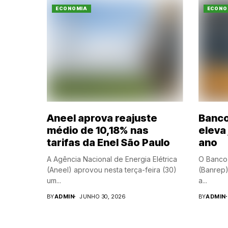
ECONOMIA
ECONO
Aneel aprova reajuste
Banco
médio de 10,18% nas
eleva
tarifas da Enel São Paulo
ano
A Agência Nacional de Energia Elétrica
O Banco
(Aneel) aprovou nesta terça-feira (30)
(Banrep)
um...
a...
BY
ADMIN
JUNHO 30, 2026
BY
ADMIN