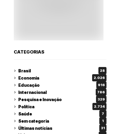
CATEGORIAS
Brasil
28
Economia
2.026
Educação
916
Internacional
786
Pesquisa e Inovação
329
Política
2.734
Saúde
7
Sem categoria
1
Últimas notícias
31