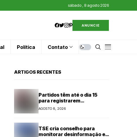
sábado , 8 agosto 2026
ANUNCIE
al
Política
Contato
ARTIGOS RECENTES
Partidos têm até o dia 15
para registrarem
candidaturas nos tribunais
AGOSTO 8, 2026
TSE cria conselho para
monitorar desinformação e