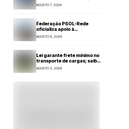
IA nas eleições
AGOSTO 7, 2026
Federação PSOL-Rede
oficializa apoio à
candidatura de Lula à
AGOSTO 6, 2026
reeleição
Lei garante frete mínimo no
transporte de cargas; saiba
o que muda
AGOSTO 5, 2026