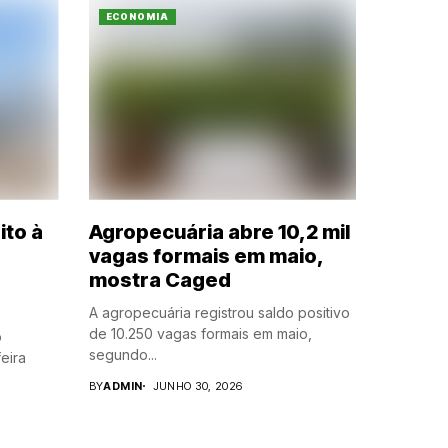
ECONOMIA
ito à
Agropecuária abre 10,2 mil
vagas formais em maio,
mostra Caged
A agropecuária registrou saldo positivo
de 10.250 vagas formais em maio,
o
segundo...
eira
BY
ADMIN
JUNHO 30, 2026