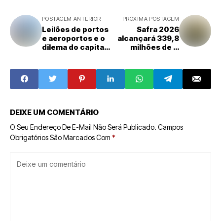
POSTAGEM ANTERIOR
PRÓXIMA POSTAGEM
Leilões de portos
Safra 2026
e aeroportos e o
alcançará 339,8
dilema do capital
milhões de t,
caro
queda de 1,8%
ante 2025,
projeta IBGE
DEIXE UM COMENTÁRIO
O Seu Endereço De E-Mail Não Será Publicado.
Campos
Obrigatórios São Marcados Com
*