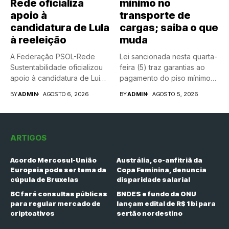
Rede oficializa
mínimo no
apoio à
transporte de
candidatura de Lula
cargas; saiba o que
à reeleição
muda
A Federação PSOL-Rede
Lei sancionada nesta quarta-
Sustentabilidade oficializou
feira (5) traz garantias ao
apoio à candidatura de Luiz
pagamento do piso mínimo
Inácio Lula...
do...
BY
ADMIN
AGOSTO 6, 2026
BY
ADMIN
AGOSTO 5, 2026
ARTIGOS
Acordo Mercosul-União
Austrália, co-anfitriã da
Europeia pode ser tema da
Copa Feminina, denuncia
cúpula de Bruxelas
disparidade salarial
BC fará consultas públicas
BNDES e fundo da ONU
para regular mercado de
lançam edital de R$ 1 bi para
criptoativos
sertão nordestino