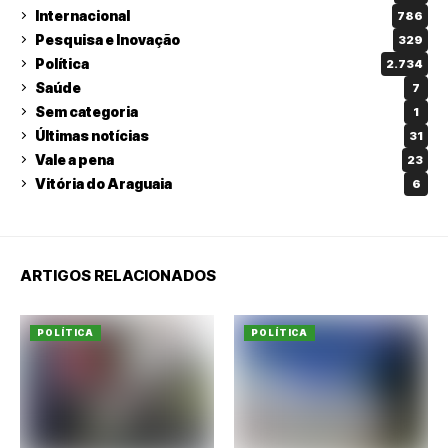
Internacional
786
Pesquisa e Inovação
329
Política
2.734
Saúde
7
Sem categoria
1
Últimas notícias
31
Vale a pena
23
Vitória do Araguaia
6
ARTIGOS RELACIONADOS
POLÍTICA
POLÍTICA