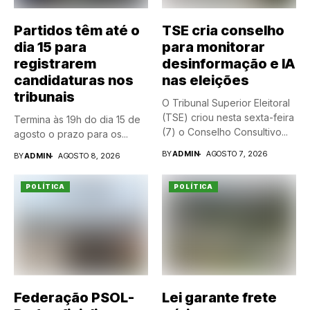
Partidos têm até o
TSE cria conselho
dia 15 para
para monitorar
registrarem
desinformação e IA
candidaturas nos
nas eleições
tribunais
O Tribunal Superior Eleitoral
(TSE) criou nesta sexta-feira
Termina às 19h do dia 15 de
(7) o Conselho Consultivo...
agosto o prazo para os...
BY
ADMIN
AGOSTO 7, 2026
BY
ADMIN
AGOSTO 8, 2026
POLÍTICA
POLÍTICA
Federação PSOL-
Lei garante frete