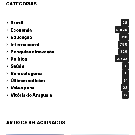
CATEGORIAS
Brasil
28
Economia
2.026
Educação
916
Internacional
786
Pesquisa e Inovação
329
Política
2.733
Saúde
7
Sem categoria
1
Últimas notícias
31
Vale a pena
23
Vitória do Araguaia
6
ARTIGOS RELACIONADOS