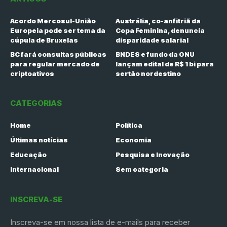
Acordo Mercosul-União
Austrália, co-anfitriã da
Europeia pode ser tema da
Copa Feminina, denuncia
cúpula de Bruxelas
disparidade salarial
BC fará consultas públicas
BNDES e fundo da ONU
para regular mercado de
lançam edital de R$ 1 bi para
criptoativos
sertão nordestino
CATEGORIAS
Home
Política
Últimas notícias
Economia
Educação
Pesquisa e Inovação
Internacional
Sem categoria
INSCREVA-SE
Inscreva-se em nossa lista de e-mails para receber