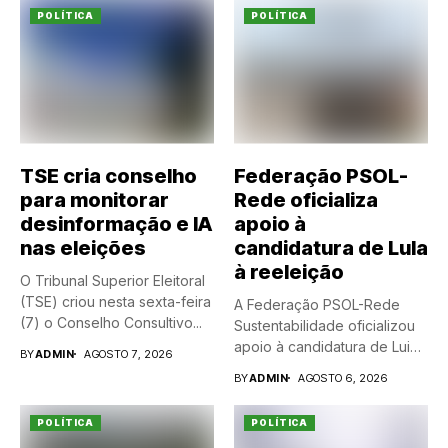
POLÍTICA
POLÍTICA
TSE cria conselho
Federação PSOL-
para monitorar
Rede oficializa
desinformação e IA
apoio à
nas eleições
candidatura de Lula
à reeleição
O Tribunal Superior Eleitoral
(TSE) criou nesta sexta-feira
A Federação PSOL-Rede
(7) o Conselho Consultivo...
Sustentabilidade oficializou
apoio à candidatura de Luiz
BY
ADMIN
AGOSTO 7, 2026
Inácio Lula...
BY
ADMIN
AGOSTO 6, 2026
POLÍTICA
POLÍTICA