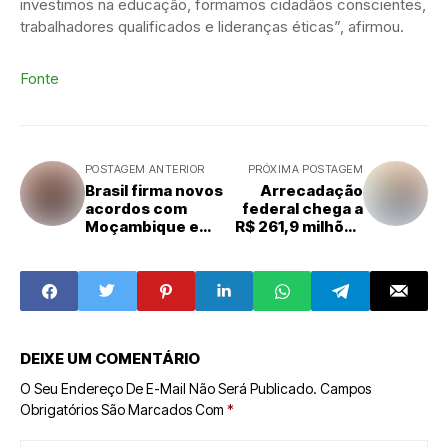
investimos na educação, formamos cidadãos conscientes,
trabalhadores qualificados e lideranças éticas”, afirmou.
Fonte
POSTAGEM ANTERIOR
PRÓXIMA POSTAGEM
Brasil firma novos
Arrecadação
acordos com
federal chega a
Moçambique e
R$ 261,9 milhões
retoma agenda
em outubro e
de cooperação
bate recorde
na África
DEIXE UM COMENTÁRIO
O Seu Endereço De E-Mail Não Será Publicado.
Campos
Obrigatórios São Marcados Com
*