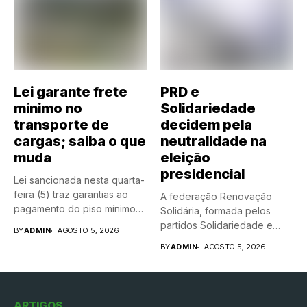
Lei garante frete
PRD e
mínimo no
Solidariedade
transporte de
decidem pela
cargas; saiba o que
neutralidade na
muda
eleição
presidencial
Lei sancionada nesta quarta-
feira (5) traz garantias ao
A federação Renovação
pagamento do piso mínimo
Solidária, formada pelos
do...
partidos Solidariedade e
BY
ADMIN
AGOSTO 5, 2026
Partido da Renovação...
BY
ADMIN
AGOSTO 5, 2026
ARTIGOS