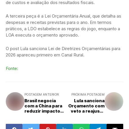
de custos e avaliação dos resultados fiscais.
A terceira peça é a Lei Orçamentária Anual, que detalha as
despesas e receitas previstas para o ano. Em termos
práticos, a LDO estabelece as regras do jogo, enquanto a
LOA executa o orçamento aprovado.
O post Lula sanciona Lei de Diretrizes Orçamentárias para
2026 apareceu primeiro em Canal Rural.
Fonte:
POSTAGEM ANTERIOR
PRÓXIMA POSTAGEM
Brasil negocia
Lula sanciona
com a China para
Orçamento com
reduzir impacto
veto a reajuste
de salvaguarda
do Fundo
sobre carne
Partidário
bovina