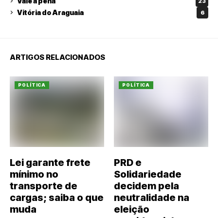
Vale a pena
23
Vitória do Araguaia
6
ARTIGOS RELACIONADOS
POLÍTICA
POLÍTICA
Lei garante frete
PRD e
mínimo no
Solidariedade
transporte de
decidem pela
cargas; saiba o que
neutralidade na
muda
eleição