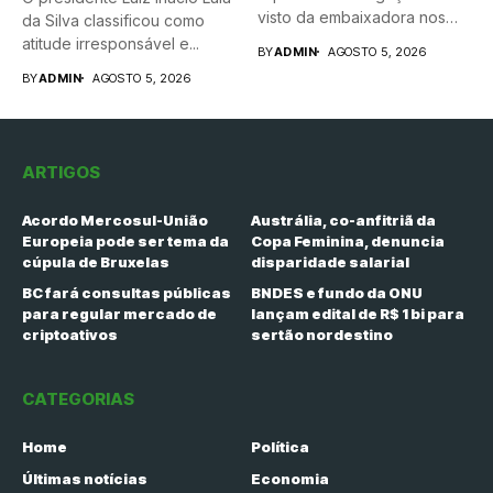
visto da embaixadora nos
da Silva classificou como
Estados...
atitude irresponsável e...
BY
ADMIN
AGOSTO 5, 2026
BY
ADMIN
AGOSTO 5, 2026
ARTIGOS
Acordo Mercosul-União
Austrália, co-anfitriã da
Europeia pode ser tema da
Copa Feminina, denuncia
cúpula de Bruxelas
disparidade salarial
BC fará consultas públicas
BNDES e fundo da ONU
para regular mercado de
lançam edital de R$ 1 bi para
criptoativos
sertão nordestino
CATEGORIAS
Home
Política
Últimas notícias
Economia