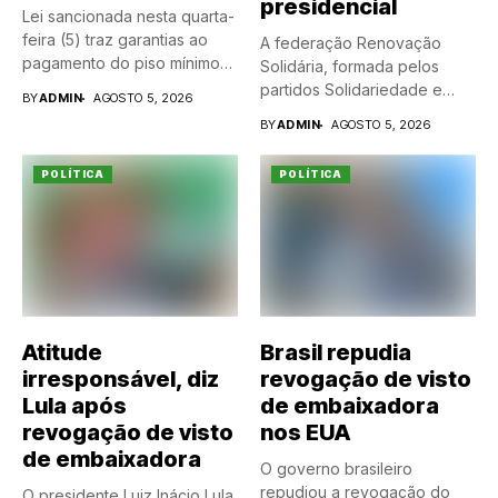
presidencial
Lei sancionada nesta quarta-
feira (5) traz garantias ao
A federação Renovação
pagamento do piso mínimo
Solidária, formada pelos
do...
partidos Solidariedade e
BY
ADMIN
AGOSTO 5, 2026
Partido da Renovação...
BY
ADMIN
AGOSTO 5, 2026
POLÍTICA
POLÍTICA
Atitude
Brasil repudia
irresponsável, diz
revogação de visto
Lula após
de embaixadora
revogação de visto
nos EUA
de embaixadora
O governo brasileiro
repudiou a revogação do
O presidente Luiz Inácio Lula