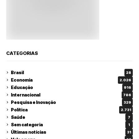
CATEGORIAS
Brasil
28
Economia
2.026
Educação
916
Internacional
786
Pesquisa e Inovação
329
Política
2.731
Saúde
7
Sem categoria
1
Últimas notícias
31