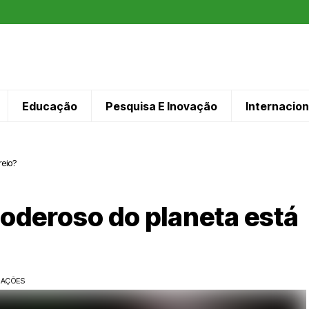
Educação
Pesquisa E Inovação
Internacion
reio?
poderoso do planeta está
ZAÇÕES