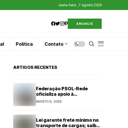
sexta-feira , 7 agosto 2026
ANUNCIE
al
Política
Contato
ARTIGOS RECENTES
Federação PSOL-Rede
oficializa apoio à
candidatura de Lula à
AGOSTO 6, 2026
reeleição
Lei garante frete mínimo no
transporte de cargas; saiba