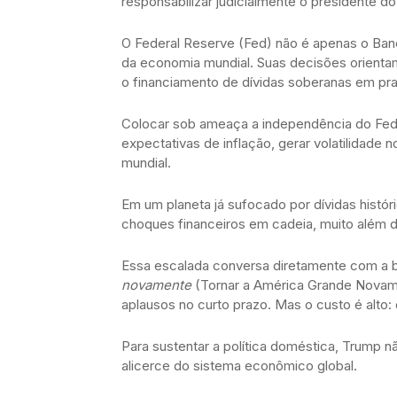
responsabilizar judicialmente o presidente d
O Federal Reserve (Fed) não é apenas o Banco
da economia mundial. Suas decisões orientam 
o financiamento de dívidas soberanas em pra
Colocar sob ameaça a independência do Fed si
expectativas de inflação, gerar volatilidade
mundial.
Em um planeta já sufocado por dívidas históri
choques financeiros em cadeia, muito além d
Essa escalada conversa diretamente com a 
novamente
(Tornar a América Grande Novame
aplausos no curto prazo. Mas o custo é alto: d
Para sustentar a política doméstica, Trump 
alicerce do sistema econômico global.