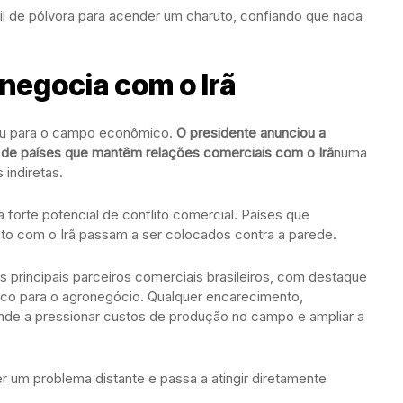
ril de pólvora para acender um charuto, confiando que nada
negocia com o Irã
çou para o campo econômico.
O presidente anunciou a
 de países que mantêm relações comerciais com o Irã
numa
 indiretas.
forte potencial de conflito comercial. Países que
o com o Irã passam a ser colocados contra a parede.
 os principais parceiros comerciais brasileiros, com destaque
égico para o agronegócio. Qualquer encarecimento,
tende a pressionar custos de produção no campo e ampliar a
er um problema distante e passa a atingir diretamente