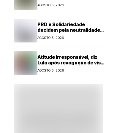
o que muda
AGOSTO 5, 2026
PRD e Solidariedade
decidem pela neutralidade
na eleição presidencial
AGOSTO 5, 2026
Atitude irresponsável, diz
Lula após revogação de visto
de embaixadora
AGOSTO 5, 2026