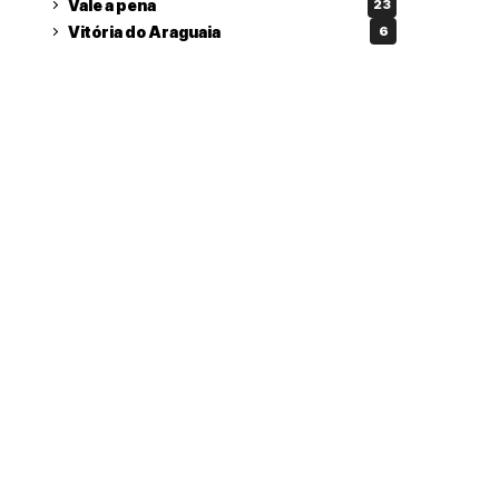
Vale a pena
23
Vitória do Araguaia
6