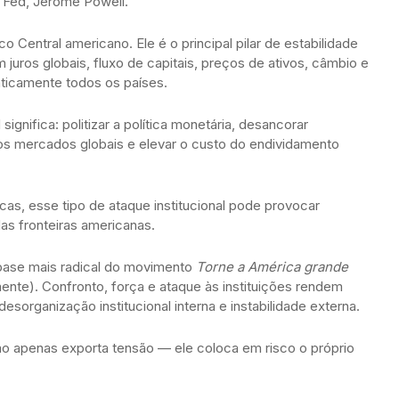
o Fed, Jerome Powell.
 Central americano. Ele é o principal pilar de estabilidade
juros globais, fluxo de capitais, preços de ativos, câmbio e
ticamente todos os países.
gnifica: politizar a política monetária, desancorar
 nos mercados globais e elevar o custo do endividamento
cas, esse tipo de ataque institucional pode provocar
as fronteiras americanas.
base mais radical do movimento
Torne a América grande
nte). Confronto, força e ataque às instituições rendem
esorganização institucional interna e instabilidade externa.
não apenas exporta tensão — ele coloca em risco o próprio