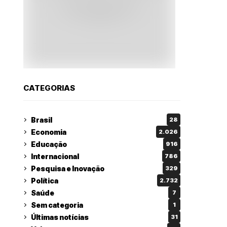
CATEGORIAS
Brasil
28
Economia
2.026
Educação
916
Internacional
786
Pesquisa e Inovação
329
Política
2.732
Saúde
7
Sem categoria
1
Últimas notícias
31