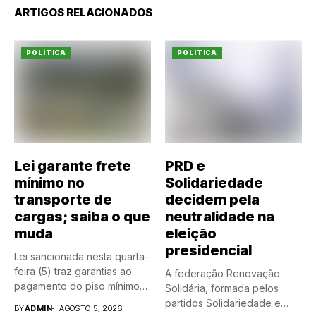
ARTIGOS RELACIONADOS
POLÍTICA
POLÍTICA
Lei garante frete
PRD e
mínimo no
Solidariedade
transporte de
decidem pela
cargas; saiba o que
neutralidade na
muda
eleição
presidencial
Lei sancionada nesta quarta-
feira (5) traz garantias ao
A federação Renovação
pagamento do piso mínimo
Solidária, formada pelos
do...
partidos Solidariedade e
BY
ADMIN
AGOSTO 5, 2026