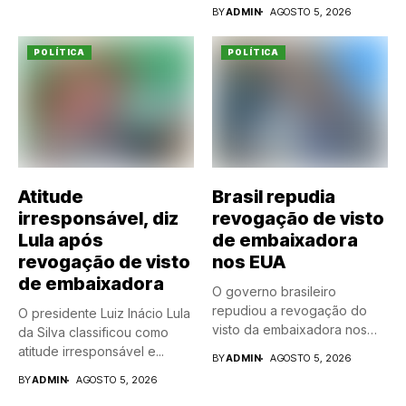
Partido da Renovação...
BY
ADMIN
AGOSTO 5, 2026
POLÍTICA
POLÍTICA
Atitude
Brasil repudia
irresponsável, diz
revogação de visto
Lula após
de embaixadora
revogação de visto
nos EUA
de embaixadora
O governo brasileiro
repudiou a revogação do
O presidente Luiz Inácio Lula
visto da embaixadora nos
da Silva classificou como
Estados...
atitude irresponsável e...
BY
ADMIN
AGOSTO 5, 2026
BY
ADMIN
AGOSTO 5, 2026