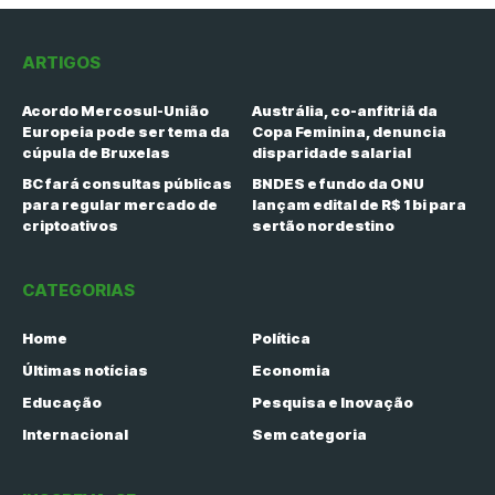
ARTIGOS
Acordo Mercosul-União
Austrália, co-anfitriã da
Europeia pode ser tema da
Copa Feminina, denuncia
cúpula de Bruxelas
disparidade salarial
BC fará consultas públicas
BNDES e fundo da ONU
para regular mercado de
lançam edital de R$ 1 bi para
criptoativos
sertão nordestino
CATEGORIAS
Home
Política
Últimas notícias
Economia
Educação
Pesquisa e Inovação
Internacional
Sem categoria