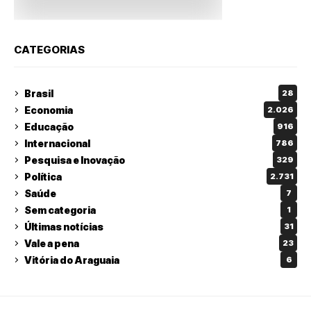
CATEGORIAS
Brasil
28
Economia
2.026
Educação
916
Internacional
786
Pesquisa e Inovação
329
Política
2.731
Saúde
7
Sem categoria
1
Últimas notícias
31
Vale a pena
23
Vitória do Araguaia
6