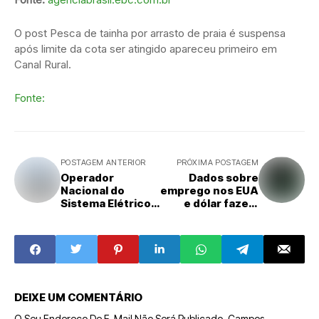
O post Pesca de tainha por arrasto de praia é suspensa
após limite da cota ser atingido apareceu primeiro em
Canal Rural.
Fonte:
POSTAGEM ANTERIOR
PRÓXIMA POSTAGEM
Operador
Dados sobre
Nacional do
emprego nos EUA
Sistema Elétrico
e dólar fazem
encerra plano
perspectivas
emergencial após
sobre juros
gerir 1.000 MW
mudarem
de excedentes
DEIXE UM COMENTÁRIO
O Seu Endereço De E-Mail Não Será Publicado.
Campos