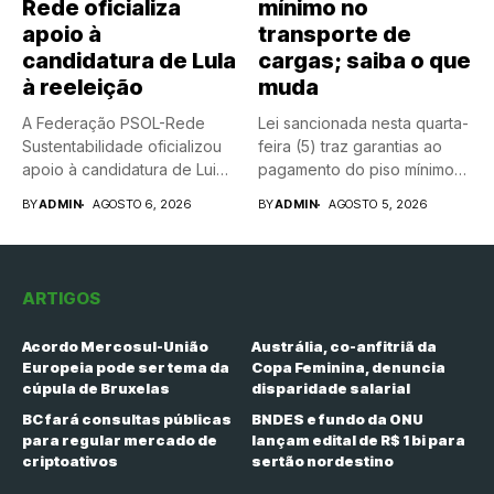
Rede oficializa
mínimo no
apoio à
transporte de
candidatura de Lula
cargas; saiba o que
à reeleição
muda
A Federação PSOL-Rede
Lei sancionada nesta quarta-
Sustentabilidade oficializou
feira (5) traz garantias ao
apoio à candidatura de Luiz
pagamento do piso mínimo
Inácio Lula...
do...
BY
ADMIN
AGOSTO 6, 2026
BY
ADMIN
AGOSTO 5, 2026
ARTIGOS
Acordo Mercosul-União
Austrália, co-anfitriã da
Europeia pode ser tema da
Copa Feminina, denuncia
cúpula de Bruxelas
disparidade salarial
BC fará consultas públicas
BNDES e fundo da ONU
para regular mercado de
lançam edital de R$ 1 bi para
criptoativos
sertão nordestino