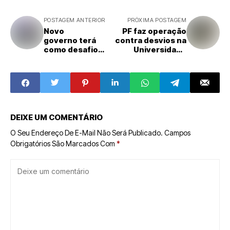
POSTAGEM ANTERIOR
PRÓXIMA POSTAGEM
Novo
PF faz operação
governo terá
contra desvios na
como desafio
Universidade
recompor
Federal
orçamento da
Fluminense
educação
DEIXE UM COMENTÁRIO
O Seu Endereço De E-Mail Não Será Publicado.
Campos
Obrigatórios São Marcados Com
*