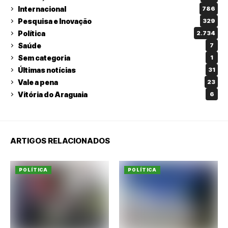
Internacional
786
Pesquisa e Inovação
329
Política
2.734
Saúde
7
Sem categoria
1
Últimas notícias
31
Vale a pena
23
Vitória do Araguaia
6
ARTIGOS RELACIONADOS
POLÍTICA
POLÍTICA