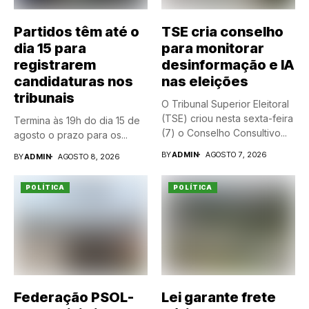
Partidos têm até o
TSE cria conselho
dia 15 para
para monitorar
registrarem
desinformação e IA
candidaturas nos
nas eleições
tribunais
O Tribunal Superior Eleitoral
(TSE) criou nesta sexta-feira
Termina às 19h do dia 15 de
(7) o Conselho Consultivo...
agosto o prazo para os...
BY
ADMIN
AGOSTO 7, 2026
BY
ADMIN
AGOSTO 8, 2026
POLÍTICA
POLÍTICA
Federação PSOL-
Lei garante frete