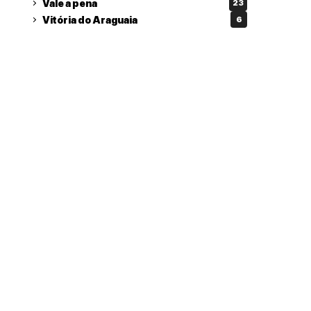
Vale a pena
23
Vitória do Araguaia
6