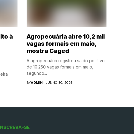
ito à
Agropecuária abre 10,2 mil
vagas formais em maio,
mostra Caged
A agropecuária registrou saldo positivo
de 10.250 vagas formais em maio,
o
segundo...
eira
BY
ADMIN
JUNHO 30, 2026
INSCREVA-SE