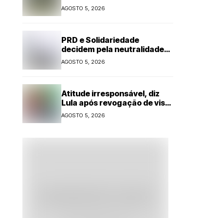
o que muda
AGOSTO 5, 2026
PRD e Solidariedade
decidem pela neutralidade
na eleição presidencial
AGOSTO 5, 2026
Atitude irresponsável, diz
Lula após revogação de visto
de embaixadora
AGOSTO 5, 2026