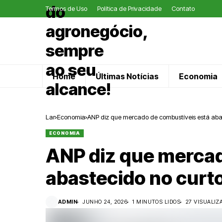
Termos de Uso
Política de Privacidade
Contato
Home
Últimas Notícias
Economia
Lar
Economia
ANP diz que mercado de combustíveis está aba
ECONOMIA
ANP diz que mercad
abastecido no curt
ADMIN
JUNHO 24, 2026
1 MINUTOS LIDOS
27 VISUALIZ