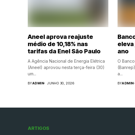
Aneel aprova reajuste
Banco
médio de 10,18% nas
eleva
tarifas da Enel São Paulo
ano
A Agência Nacional de Energia Elétrica
O Banco
(Aneel) aprovou nesta terça-feira (30)
(Banrep)
um...
a...
BY
ADMIN
JUNHO 30, 2026
BY
ADMIN
ARTIGOS