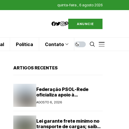
quinta-feira , 6 agosto 2026
ANUNCIE
al
Política
Contato
ARTIGOS RECENTES
Federação PSOL-Rede
oficializa apoio à
candidatura de Lula à
AGOSTO 6, 2026
reeleição
Lei garante frete mínimo no
transporte de cargas; saiba