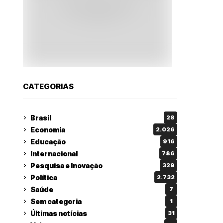
CATEGORIAS
Brasil
28
Economia
2.026
Educação
916
Internacional
786
Pesquisa e Inovação
329
Política
2.732
Saúde
7
Sem categoria
1
Últimas notícias
31